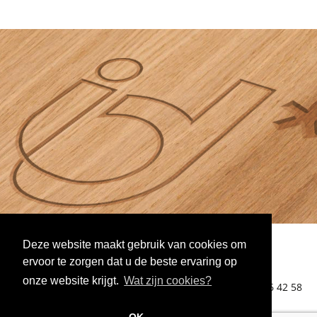
Deze website maakt gebruik van cookies om
ervoor te zorgen dat u de beste ervaring op
onze website krijgt.
Wat zijn cookies?
id* nv
-
Nijverheidslaan 32 - 8560 Gullegem
- T:
+32 56 42 58
58
- BTW:
BE 0405.403.184
-
info@IDster.be